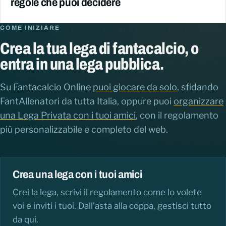
regole che puoi decidere
COME INIZIARE
Crea la tua lega di fantacalcio, o
entra in una lega pubblica.
Su Fantacalcio Online
puoi giocare da solo
, sfidando
FantAllenatori da tutta Italia, oppure puoi
organizzare
una Lega Privata con i tuoi amici
, con il regolamento
più personalizzabile e completo del web.
Crea una lega con i tuoi amici
Crei la lega, scrivi il regolamento come lo volete
voi e inviti i tuoi. Dall'asta alla coppa, gestisci tutto
da qui.