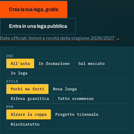
Crea la tua lega, gratis
Entra in una lega pubblica
Date ufficiali, listoni e novità della stagione 2026/2027
→
Componi il tuo allenatore in secon
CHI
All'asta
In formazione
Sul mercato
In lega
STILE
Pochi ma forti
Rosa lunga
Difesa granitica
Tutto scommesse
PER
Alzare la coppa
Progetto triennale
Rischiatutto