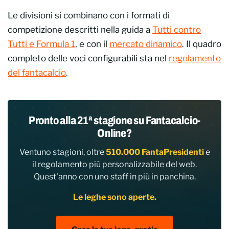
Le divisioni si combinano con i formati di
competizione descritti nella guida a
Tutti contro
Tutti e Formula 1
, e con il
mercato dinamico
. Il quadro
completo delle voci configurabili sta nel
regolamento
del fantacalcio
.
Pronto alla 21ª stagione su Fantacalcio-
Online?
Ventuno stagioni, oltre
510.000 FantaPresidenti
e
il regolamento più personalizzabile del web.
Quest'anno con uno staff in più in panchina.
Le leghe sono aperte.