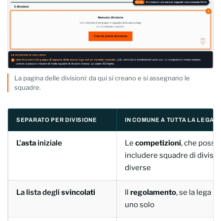
La pagina delle divisioni: da qui si creano e si assegnano le
squadre.
SEPARATO PER DIVISIONE
IN COMUNE A TUTTA LA LEGA
L'
asta
iniziale
Le
competizioni
, che poss
includere squadre di divisio
diverse
La lista degli
svincolati
Il
regolamento
, se la lega n
uno solo