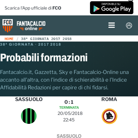
Scarica l'App ufficiale di
FCO
HOME
38ª GIORNATA 2017 2018
38ª GIORNATA · 2017 2018
Probabili formazioni
Fantacalcio.it, Gazzetta, Sky e Fantacalcio-Online una
accanto all'altra, con l'indice di schierabilità e l'Indice
Affidabilità Redazioni per capire di chi fidarsi.
SASSUOLO
ROMA
0
:
1
TERMINATA
20/05/2018
22:45
SASSUOLO