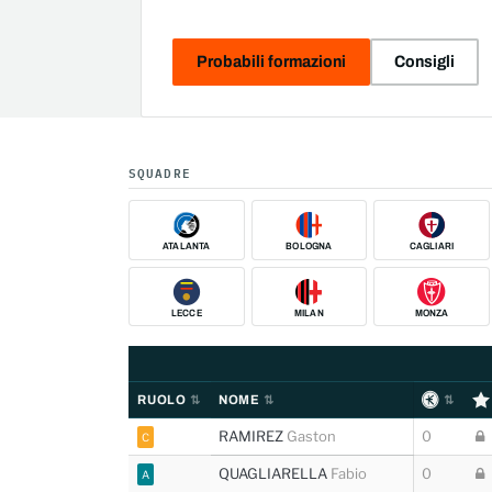
Probabili formazioni
Consigli
SQUADRE
ATALANTA
BOLOGNA
CAGLIARI
LECCE
MILAN
MONZA
RUOLO
NOME
RAMIREZ
Gaston
0
C
QUAGLIARELLA
Fabio
0
A