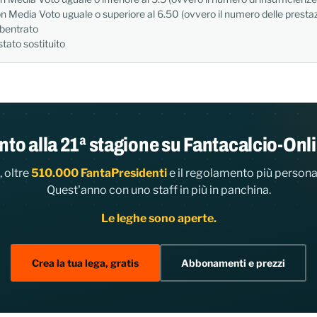
n Media Voto uguale o superiore al 6.50 (ovvero il numero delle prestazi
ubentrato
stato sostituito
nto alla 21ª stagione su Fantacalcio-Onl
 oltre
510.000 FantaPresidenti
e il regolamento più persona
Quest'anno con uno staff in più in panchina.
Le leghe sono aperte.
Crea la tua lega, gratis
Abbonamenti e prezzi