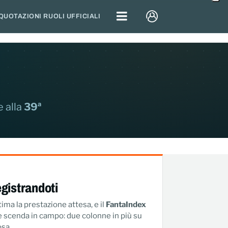
QUOTAZIONI RUOLI UFFICIALI
 alla
39ª
registrandoti
tima la prestazione attesa, e il
FantaIndex
che scenda in campo: due colonne in più su
osa.