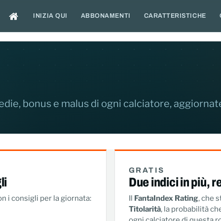
INIZIA QUI
ABBONAMENTI
CARATTERISTICHE
ie, bonus e malus di ogni calciatore, aggiornate
GRATIS
li
Due indici in più, 
 i consigli per la giornata:
Il
FantaIndex Rating
, che s
Titolarità
, la probabilità 
ogni calciatore di questa r