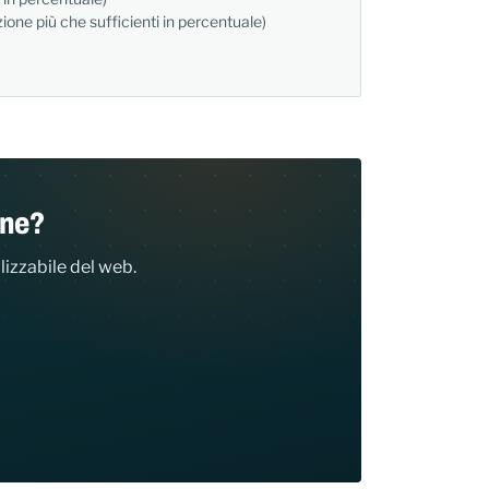
one più che sufficienti in percentuale)
ine?
lizzabile del web.