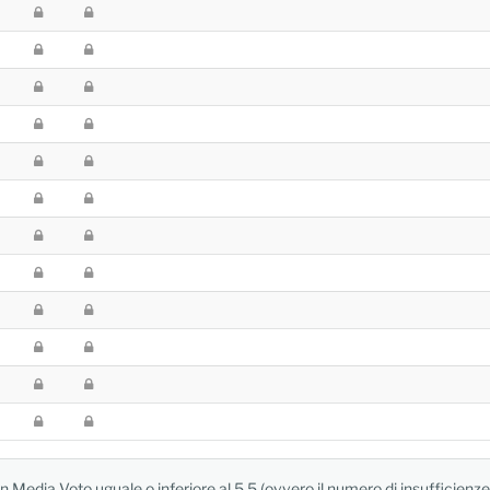
 Media Voto uguale o inferiore al 5.5 (ovvero il numero di insufficienze