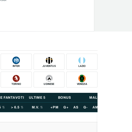
INTER
JUVENTUS
LAZIO
TORINO
UDINESE
VENEZIA
 E FANTAVOTI
ULTIME 5
BONUS
MALUS
5
> 6.5
M.V.
+PM
G+
AS
G-
AM
ES