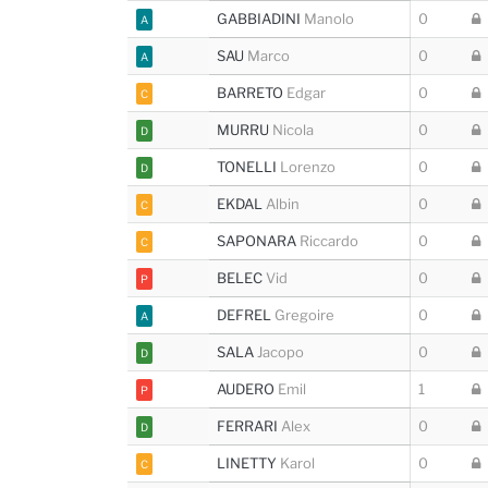
GABBIADINI
Manolo
0
A
SAU
Marco
0
A
BARRETO
Edgar
0
C
MURRU
Nicola
0
D
TONELLI
Lorenzo
0
D
EKDAL
Albin
0
C
SAPONARA
Riccardo
0
C
BELEC
Vid
0
P
DEFREL
Gregoire
0
A
SALA
Jacopo
0
D
AUDERO
Emil
1
P
FERRARI
Alex
0
D
LINETTY
Karol
0
C