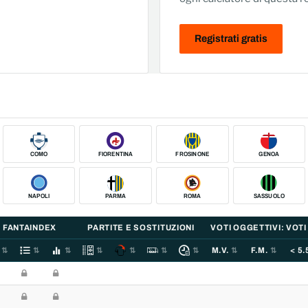
Registrati gratis
COMO
FIORENTINA
FROSINONE
GENOA
NAPOLI
PARMA
ROMA
SASSUOLO
FANTAINDEX
PARTITE E SOSTITUZIONI
VOTI OGGETTIVI: VOTI
M.V.
F.M.
< 5.