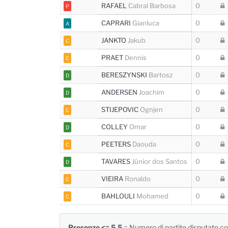
RAFAEL
Cabral Barbosa
0
P
CAPRARI
Gianluca
0
A
JANKTO
Jakub
0
C
PRAET
Dennis
0
C
BERESZYNSKI
Bartosz
0
D
ANDERSEN
Joachim
0
D
STIJEPOVIC
Ognjen
0
C
COLLEY
Omar
0
D
PEETERS
Daouda
0
C
TAVARES
Júnior dos Santos
0
D
VIEIRA
Ronaldo
0
C
BAHLOULI
Mohamed
0
C
Presenze <= 5.5
= Numero di partite disputate con