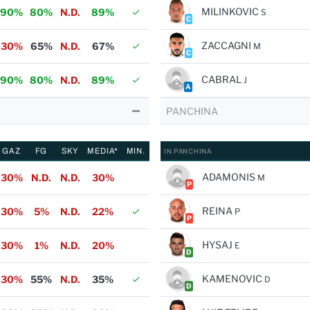
MILINKOVIC
90%
80%
N.D.
89%
S
C
ZACCAGNI
30%
65%
N.D.
67%
M
C
CABRAL
90%
80%
N.D.
89%
J
A
PANCHINA
GAZ
FG
SKY
MEDIA*
MIN.
IN PANCHINA
ADAMONIS
30%
N.D.
N.D.
30%
M
P
REINA
30%
5%
N.D.
22%
P
P
HYSAJ
30%
1%
N.D.
20%
E
D
KAMENOVIC
30%
55%
N.D.
35%
D
D