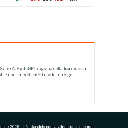
a Serie A. FantaGPT ragiona sulla
tua
rosa: sa
ti e quali modificatori usa la tua lega.
nline 2026 - Il Fantacalcio con gli allenatori in seconda