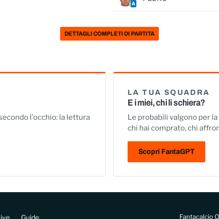
A
DETTAGLI COMPLETI DI PARTITA
LA TUA SQUADRA
E i miei, chi li schiera?
 secondo l'occhio: la lettura
Le probabili valgono per l
chi hai comprato, chi affron
Scopri FantaGPT
Fantacalcio O
ive
Guide