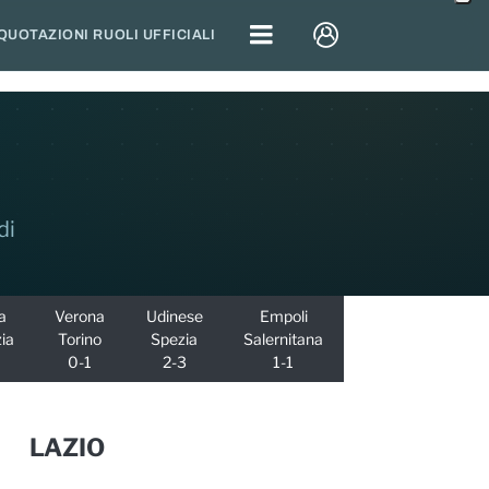
QUOTAZIONI RUOLI UFFICIALI
di
a
Verona
Udinese
Empoli
ia
Torino
Spezia
Salernitana
0-1
2-3
1-1
LAZIO