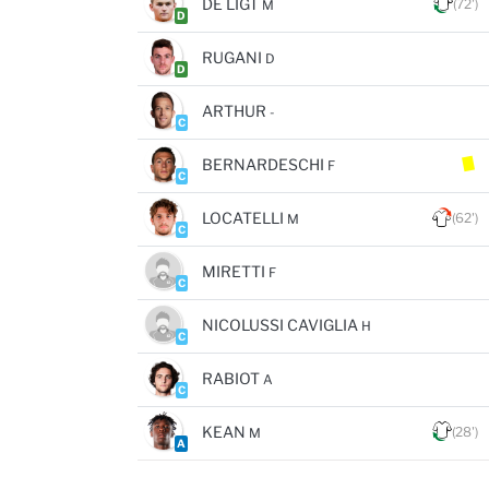
DE LIGT
(72')
M
D
RUGANI
D
D
ARTHUR
-
C
BERNARDESCHI
F
C
LOCATELLI
(62')
M
C
MIRETTI
F
C
NICOLUSSI CAVIGLIA
H
C
RABIOT
A
C
KEAN
(28')
M
A