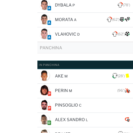
DYBALA
(78')
P
A
MORATA
(62')
A
A
VLAHOVIC
(62')
D
A
PANCHINA
IN PANCHINA
AKE
(28')
M
PERIN
(96')
M
P
PINSOGLIO
C
P
ALEX SANDRO
L
D