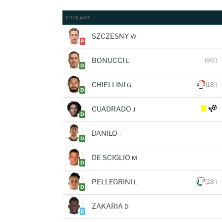
TITOLARE
SZCZESNY
W
P
BONUCCI
(96')
L
D
CHIELLINI
(18')
G
D
CUADRADO
J
D
DANILO
-
D
DE SCIGLIO
M
D
PELLEGRINI
(28')
L
D
ZAKARIA
D
C