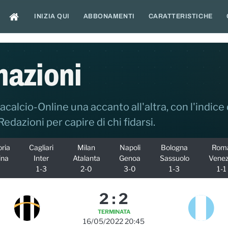
INIZIA QUI
ABBONAMENTI
CARATTERISTICHE
mazioni
acalcio-Online una accanto all'altra, con l'indice 
 Redazioni per capire di chi fidarsi.
ria
Cagliari
Milan
Napoli
Bologna
Rom
ina
Inter
Atalanta
Genoa
Sassuolo
Venez
1-3
2-0
3-0
1-3
1-1
2
:
2
TERMINATA
16/05/2022 20:45