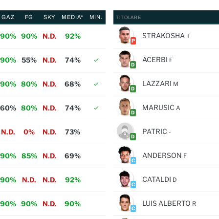
GAZ
FG
SKY
MEDIA*
MIN.
TITOLARE
STRAKOSHA
90%
90%
N.D.
92%
T
P
ACERBI
90%
55%
N.D.
74%
F
D
LAZZARI
90%
80%
N.D.
68%
M
D
MARUSIC
60%
80%
N.D.
74%
A
D
PATRIC
N.D.
0%
N.D.
73%
-
D
ANDERSON
90%
85%
N.D.
69%
F
C
CATALDI
90%
N.D.
N.D.
92%
D
C
LUIS ALBERTO
90%
90%
N.D.
90%
R
C