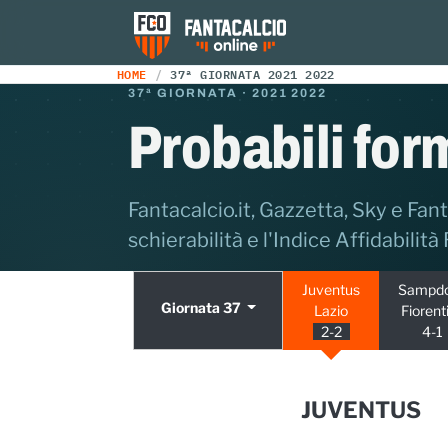
HOME
37ª GIORNATA 2021 2022
37ª GIORNATA · 2021 2022
Probabili for
Fantacalcio.it, Gazzetta, Sky e Fant
schierabilità e l'Indice Affidabilità
Juventus
Sampdo
Giornata 37
Lazio
Fiorent
2-2
4-1
JUVENTUS