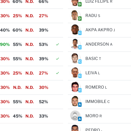
LUIZ FELIPE
30%
60%
N.D.
66%
R
D
RADU
30%
25%
N.D.
27%
S
D
AKPA AKPRO
40%
60%
N.D.
39%
J
C
ANDERSON
90%
55%
N.D.
53%
A
C
BASIC
30%
55%
N.D.
39%
T
C
LEIVA
30%
25%
N.D.
27%
L
C
ROMERO
30%
N.D.
N.D.
30%
L
C
IMMOBILE
30%
55%
N.D.
52%
C
A
MORO
30%
45%
N.D.
33%
R
A
PEDRO
-