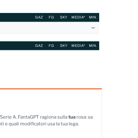
GAZ
FG
SKY
MEDIA*
MIN.
GAZ
FG
SKY
MEDIA*
MIN.
a Serie A. FantaGPT ragiona sulla
tua
rosa: sa
ti e quali modificatori usa la tua lega.