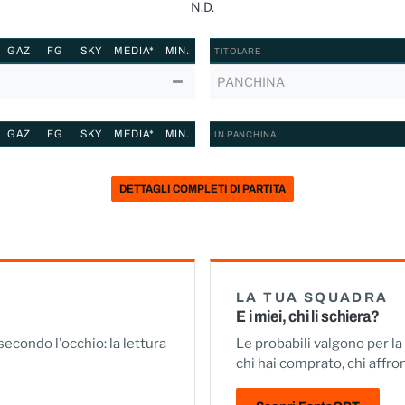
N.D.
GAZ
FG
SKY
MEDIA*
MIN.
TITOLARE
PANCHINA
GAZ
FG
SKY
MEDIA*
MIN.
IN PANCHINA
DETTAGLI COMPLETI DI PARTITA
LA TUA SQUADRA
E i miei, chi li schiera?
 secondo l'occhio: la lettura
Le probabili valgono per l
chi hai comprato, chi affron