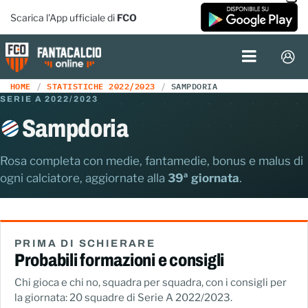
Scarica l'App ufficiale di
FCO
HOME
STATISTICHE 2022/2023
SAMPDORIA
SERIE A 2022/2023
Sampdoria
Rosa completa con medie, fantamedie, bonus e malus di
ogni calciatore, aggiornate alla
39ª giornata
.
PRIMA DI SCHIERARE
Probabili formazioni e consigli
Chi gioca e chi no, squadra per squadra, con i consigli per
la giornata: 20 squadre di Serie A 2022/2023.