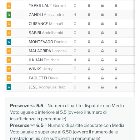
YEPES LAUT
Gerard
0
C
ZANOLI
Alessandro
4
D
CUISANCE
Michaël
0
C
SABIRI
Abdelhamid
0
C
MONTEVAGO
Daniele
0
A
MALAGRIDA
Lorenzo
0
C
ILKHAN
Emirhan
4
C
WINKS
Harry
6
C
PAOLETTI
Flavio
0
C
JESE
Rodriguez Ruiz
0
A
Presenze <= 5.5
= Numero di partite disputate con Media
Voto uguale o inferiore al 5.5 (ovvero il numero di
insufficienze in percentuale)
Presenze >= 6.5
= Numero di partite disputate con Media
Voto uguale o superiore al 6.50 (ovvero il numero delle
prestazione più che sufficienti in percentuale)