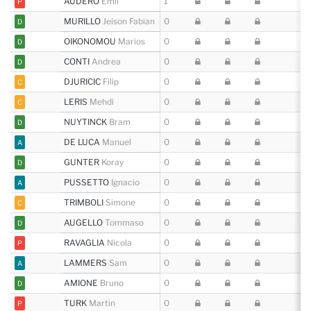
AUDERO
Emil
1
P
MURILLO
Jeison Fabian
0
D
OIKONOMOU
Marios
0
D
CONTI
Andrea
0
D
DJURICIC
Filip
0
C
LERIS
Mehdi
0
C
NUYTINCK
Bram
0
D
DE LUCA
Manuel
0
A
GUNTER
Koray
0
D
PUSSETTO
Ignacio
0
A
TRIMBOLI
Simone
0
C
AUGELLO
Tommaso
0
D
RAVAGLIA
Nicola
0
P
LAMMERS
Sam
0
A
AMIONE
Bruno
0
D
TURK
Martin
0
P