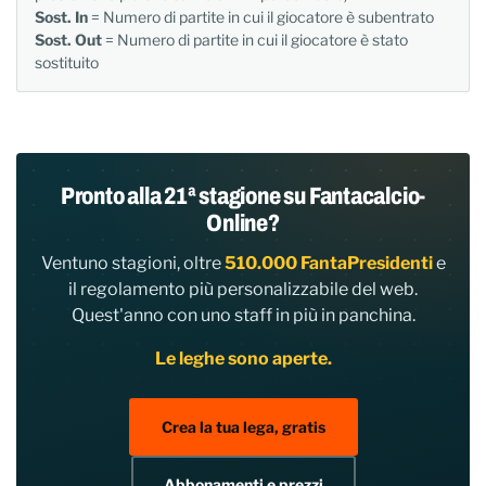
Sost. In
= Numero di partite in cui il giocatore è subentrato
Sost. Out
= Numero di partite in cui il giocatore è stato
sostituito
Pronto alla 21ª stagione su Fantacalcio-
Online?
Ventuno stagioni, oltre
510.000 FantaPresidenti
e
il regolamento più personalizzabile del web.
Quest'anno con uno staff in più in panchina.
Le leghe sono aperte.
Crea la tua lega, gratis
Abbonamenti e prezzi