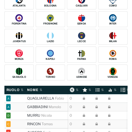
ATALANTA
BOLOGNA
CAGLIARI
COMO
FIORENTINA
FROSINONE
GENOA
INTER
JUVENTUS
LAZIO
LECCE
MILAN
MONZA
NAPOLI
PARMA
ROMA
SASSUOLO
TORINO
UDINESE
VENEZIA
RUOLO
NOME
QUAGLIARELLA
Fabio
0
A
GABBIADINI
Manolo
0
A
MURRU
Nicola
0
D
RINCON
Tomas
0
C