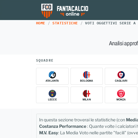
HOME
STATISTICHE
VOTI OGGETTIVI SERIE A
Analisi appro
SQUADRE
ATALANTA
BOLOGNA
CAGLIARI
LECCE
MILAN
MONZA
In questa sezione troverai le statistiche (con
Media
Costanza Performance
: Quante volte i calciator
M.V. Easy
: La Media Voto nelle partite "facili" (ovve