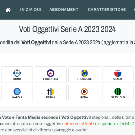
INIZIA QUI
ABBONAMENTI
CARATTERISTICHE
Voti Oggettivi Serie A 2023 2024
fondita dei
Voti Oggettivi
della Serie A 2023 2024 ( aggiornati alla
COMO
FIORENTINA
FROSINONE
GENOA
NAPOLI
PARMA
ROMA
SASSUOLO
 Voto e Fanta Media secondo i Voti Oggettivi
) stagionali, delle ultime
i hanno ottenuto un voto oggettivo
inferiore al 5.50
o
superiore al 6.50
?
ro con possibilità di vittoria / pareggio elevata)