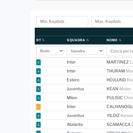
RT
SQUADRA
NOME
Inter
MARTINEZ
L
A
Inter
THURAM
Ma
A
Estero
HOJLUND
Ra
A
Juventus
KEAN
Moise
A
Milan
PULISIC
Chri
A
Inter
CALHANOG
C
Juventus
YILDIZ
Kenan
A
Atalanta
SCAMACCA
A