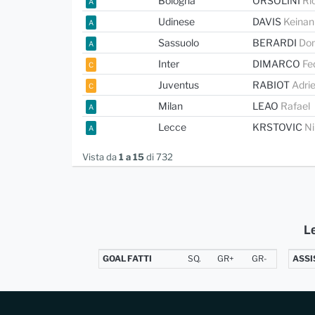
Bologna
ORSOLINI
Ri
A
Udinese
DAVIS
Keinan
A
Sassuolo
BERARDI
Do
A
Inter
DIMARCO
Fe
C
Juventus
RABIOT
Adri
C
Milan
LEAO
Rafael
A
Lecce
KRSTOVIC
Ni
A
Vista da
1 a 15
di 732
Le
GOAL FATTI
SQ.
GR+
GR-
ASSI