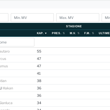
STAGIONE
KAP.
PRES.
M.V.
F.M.
ULTIME
autaro
55
rcus
47
smus
47
41
stian
38
LU
Hakan
36
36
Gianluca
34