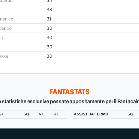
ccardo
34
33
menico
31
derico
30
en
30
30
kola
30
FANTASTATS
 statistiche esclusive pensate appositamente per il Fantacal
ST
SQ.
A+
AF+
ASSIST DA FERMO
SQ.