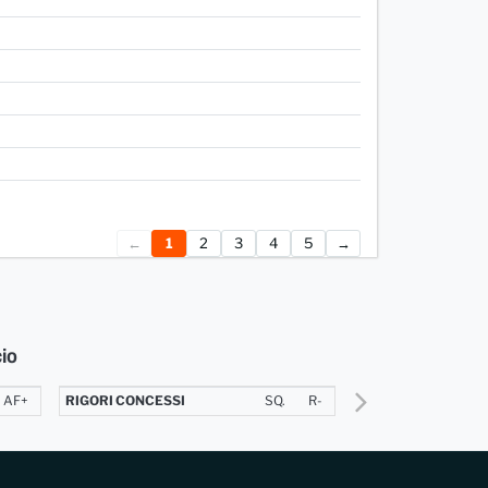
←
1
2
3
4
5
→
cio
AF+
RIGORI CONCESSI
SQ.
R-
ERRORI DECISIVI