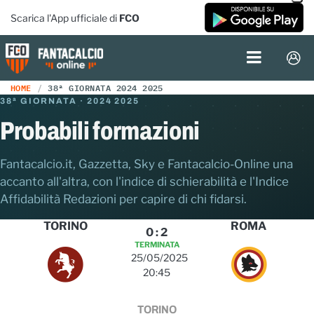
Scarica l'App ufficiale di
FCO
HOME
38ª GIORNATA 2024 2025
38ª GIORNATA · 2024 2025
Probabili formazioni
Fantacalcio.it, Gazzetta, Sky e Fantacalcio-Online una
accanto all'altra, con l'indice di schierabilità e l'Indice
Affidabilità Redazioni per capire di chi fidarsi.
TORINO
ROMA
0
:
2
TERMINATA
25/05/2025
20:45
TORINO