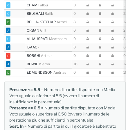
CHAM
Fallou
0
3 (3
C
BELGHALI
Rafik
0
22 (
C
BELLA-KOTCHAP
Armel
8
14 (
D
ORBAN
Gift
0
23 (
A
AL MUSRATI
Moatasem
0
8 (9
C
ISAAC
-
0
0 (3
A
BORGHI
Arthur
0
0
P
BOWIE
Kieron
16
14
A
EDMUNDSSON
Andrias
0
15
D
Presenze <= 5.5
= Numero di partite disputate con Media
Voto uguale o inferiore al 5.5 (ovvero il numero di
insufficienze in percentuale)
Presenze >= 6.5
= Numero di partite disputate con Media
Voto uguale o superiore al 6.50 (ovvero il numero delle
prestazione più che sufficienti in percentuale)
Sost. In
= Numero di partite in cui il giocatore è subentrato