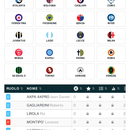
ATALANTA
BOLOGNA
CAGLIARI
COMO
FIORENTINA
FROSINONE
GENOA
INTER
JUVENTUS
LAZIO
LECCE
MILAN
MONZA
NAPOLI
PARMA
ROMA
SASSUOLO
TORINO
UDINESE
VENEZIA
RUOLO
NOME
AKPA AKPRO
Jean-Daniel
0
17 (
C
GAGLIARDINI
Roberto
0
24 (
C
LIROLA
Pol
0
2 (3
C
MONTIPO'
Lorenzo
0
35
P