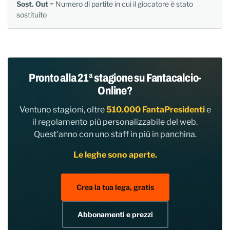
Sost. Out
= Numero di partite in cui il giocatore è stato
sostituito
Pronto alla 21ª stagione su Fantacalcio-
Online?
Ventuno stagioni, oltre
510.000 FantaPresidenti
e
il regolamento più personalizzabile del web.
Quest'anno con uno staff in più in panchina.
Le leghe sono aperte.
Crea la tua lega, gratis
Abbonamenti e prezzi