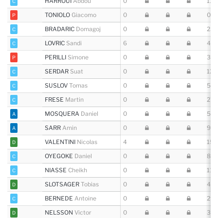
HARROUI
Abdou
0
11 (
C
TONIOLO
Giacomo
0
0
P
BRADARIC
Domagoj
0
23 (
C
LOVRIC
Sandi
6
4 (1
C
PERILLI
Simone
0
3
P
SERDAR
Suat
0
12 (
C
SUSLOV
Tomas
0
5 (6
C
FRESE
Martin
0
27 (
C
MOSQUERA
Daniel
0
5 (1
A
SARR
Amin
0
9 (2
A
VALENTINI
Nicolas
4
15 (
D
OYEGOKE
Daniel
0
8 (7
C
NIASSE
Cheikh
0
11 (
C
SLOTSAGER
Tobias
0
4 (4
D
BERNEDE
Antoine
0
29 (
C
NELSSON
Victor
0
37 (
D