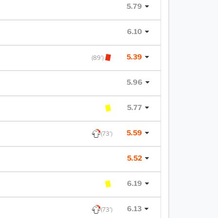
5.79
6.10
5.39
(89')
5.96
5.77
5.59
(73')
5.52
6.19
6.13
(73')