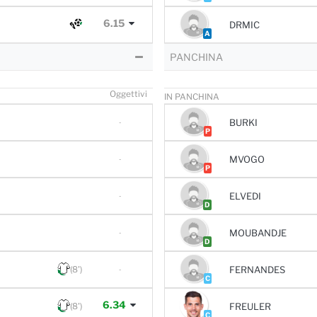
6.15
DRMIC
A
PANCHINA
O
ggettivi
IN PANCHINA
BURKI
-
P
MVOGO
-
P
ELVEDI
-
D
MOUBANDJE
-
D
(8')
FERNANDES
-
C
6.34
(8')
FREULER
C