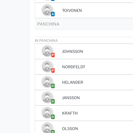
TOIVONEN
A
PANCHINA
IN PANCHINA
JOHNSSON
P
NORDFELDT
P
HELANDER
D
JANSSON
D
KRAFTH
D
OLSSON
D