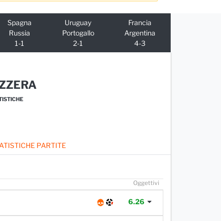
Spagna
Uruguay
Francia
Russia
Portogallo
Argentina
1-1
2-1
4-3
IZZERA
TISTICHE
ATISTICHE PARTITE
O
ggettivi
6.26