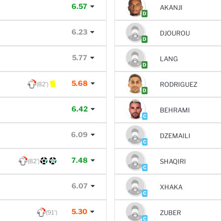
6.57
AKANJI
D
6.23
DJOUROU
D
5.77
LANG
D
5.68
(82')
RODRIGUEZ
D
6.42
BEHRAMI
C
6.09
DZEMAILI
C
7.48
(82')
SHAQIRI
C
6.07
XHAKA
C
5.30
(91')
ZUBER
C