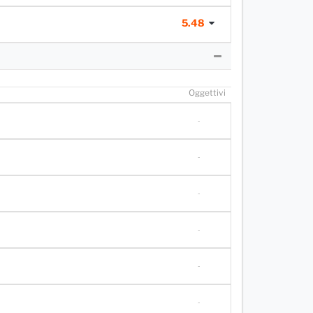
5.48
O
ggettivi
-
-
-
-
-
-