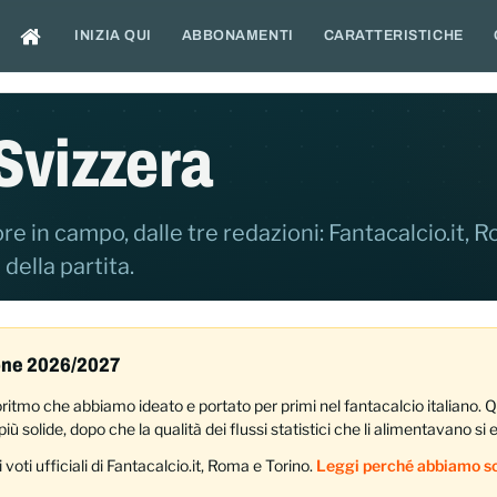
INIZIA QUI
ABBONAMENTI
CARATTERISTICHE
Svizzera
re in campo, dalle tre redazioni: Fantacalcio.it, 
 della partita.
ione 2026/2027
lgoritmo che abbiamo ideato e portato per primi nel fantacalcio italiano.
iù solide, dopo che la qualità dei flussi statistici che li alimentavano si 
 i voti ufficiali di Fantacalcio.it, Roma e Torino.
Leggi perché abbiamo sc