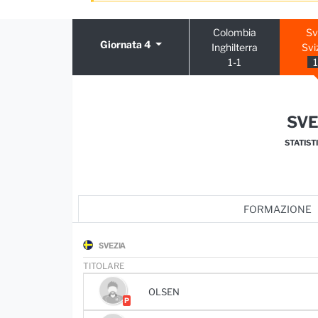
Colombia
Sv
Giornata 4
Inghilterra
Svi
1-1
SVE
STATIST
FORMAZIONE
SVEZIA
TITOLARE
OLSEN
P