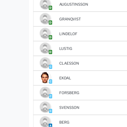
AUGUSTINSSON
D
GRANQVIST
D
LINDELOF
D
LUSTIG
D
CLAESSON
C
EKDAL
C
FORSBERG
C
SVENSSON
C
BERG
A