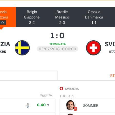
ezia
Belgio
Brasile
Croazia
zzera
Giappone
Messico
Danimarca
1-0
3-2
2-0
1-1
1
:
0
ZIA
SV
TERMINATA
03/07/2018 16:00:00
ICHE
STA
ST
SVIZZERA
O
ggettivi
TITOLARE
6.40
SOMMER
P