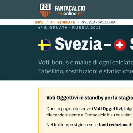
HOME
4ª GIORNATA
SVEZIA-SVIZZERA
4ª GIORNATA · RUSSIA 2018
Svezia –
Voti, bonus e malus di ogni calciato
Tabellino, sostituzioni e statistiche
Voti Oggettivi in standby per la stag
Questa pagina descrive i
Voti Oggettivi
, l'a
rifacendo insieme a Fantacalcio.it su basi dati p
Nel frattempo si gioca sulle
fonti redazionali
: