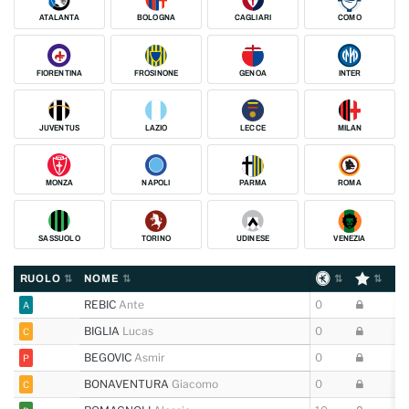
ATALANTA
BOLOGNA
CAGLIARI
COMO
FIORENTINA
FROSINONE
GENOA
INTER
JUVENTUS
LAZIO
LECCE
MILAN
MONZA
NAPOLI
PARMA
ROMA
SASSUOLO
TORINO
UDINESE
VENEZIA
RUOLO
NOME
REBIC
Ante
0
A
BIGLIA
Lucas
0
C
BEGOVIC
Asmir
0
P
BONAVENTURA
Giacomo
0
C