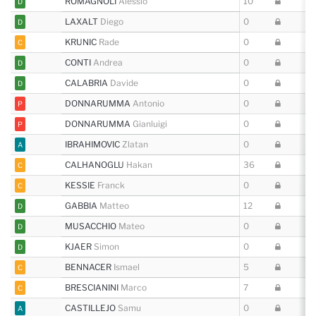
ROMAGNOLI
Alessio
10
D
LAXALT
Diego
0
D
KRUNIC
Rade
0
C
CONTI
Andrea
0
D
CALABRIA
Davide
0
D
DONNARUMMA
Antonio
0
P
DONNARUMMA
Gianluigi
0
P
IBRAHIMOVIC
Zlatan
0
A
CALHANOGLU
Hakan
36
C
KESSIE
Franck
0
C
GABBIA
Matteo
12
D
MUSACCHIO
Mateo
0
D
KJAER
Simon
0
D
BENNACER
Ismael
5
C
BRESCIANINI
Marco
7
C
CASTILLEJO
Samu
0
A