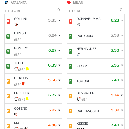
ATALANTA
MILAN
O
O
TITOLARE
TITOLARE
GOLLINI
DONNARUMMA
5.83
6.28
P
P
DJIMSITI
6.24
5.99
CALABRIA
D
D
(95')
ROMERO
HERNANDEZ
6.27
6.50
D
D
(95')
TOLOI
6.39
6.56
KJAER
D
D
(86')
DE ROON
5.66
6.40
TOMORI
E
D
(89')
FREULER
BENNACER
6.72
5.14
E
E
(87')
(61')
GOSENS
5.22
5.32
CALHANOGLU
E
E
MAEHLE
KESSIE
4.88
7.40
E
E