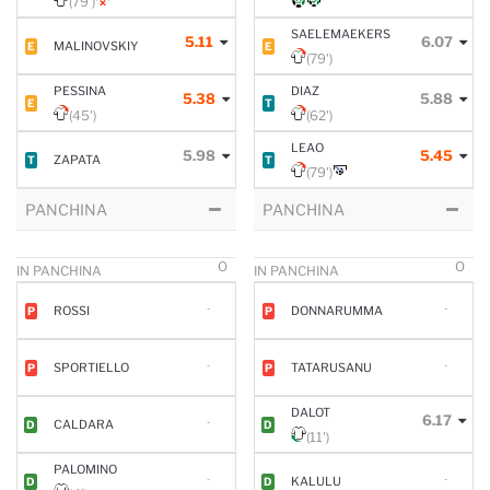
(79')
SAELEMAEKERS
5.11
6.07
MALINOVSKIY
E
E
(79')
PESSINA
DIAZ
5.38
5.88
E
T
(45')
(62')
LEAO
5.98
5.45
ZAPATA
T
T
(79')
PANCHINA
PANCHINA
O
O
IN PANCHINA
IN PANCHINA
-
-
ROSSI
DONNARUMMA
P
P
-
-
SPORTIELLO
TATARUSANU
P
P
DALOT
6.17
-
CALDARA
D
D
(11')
PALOMINO
-
-
KALULU
D
D