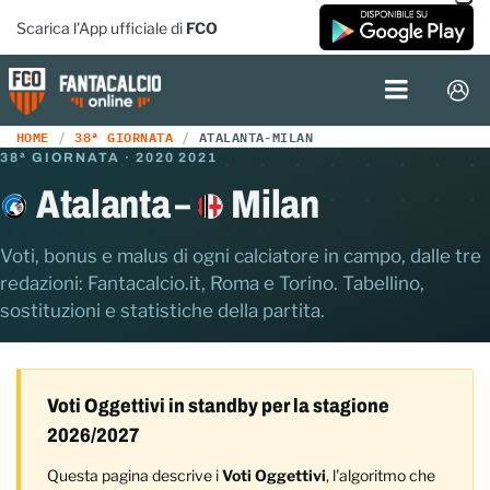
Scarica l'App ufficiale di
FCO
HOME
38ª GIORNATA
ATALANTA-MILAN
38ª GIORNATA · 2020 2021
Atalanta –
Milan
Voti, bonus e malus di ogni calciatore in campo, dalle tre
redazioni: Fantacalcio.it, Roma e Torino. Tabellino,
sostituzioni e statistiche della partita.
Voti Oggettivi in standby per la stagione
2026/2027
Questa pagina descrive i
Voti Oggettivi
, l'algoritmo che