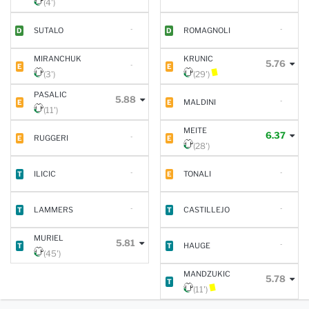
(4')
-
-
SUTALO
ROMAGNOLI
D
D
MIRANCHUK
KRUNIC
5.76
-
E
E
(3')
(29')
PASALIC
5.88
-
MALDINI
E
E
(11')
MEITE
6.37
-
RUGGERI
E
E
(28')
-
-
ILICIC
TONALI
T
E
-
-
LAMMERS
CASTILLEJO
T
T
MURIEL
5.81
-
HAUGE
T
T
(45')
MANDZUKIC
5.78
T
(11')