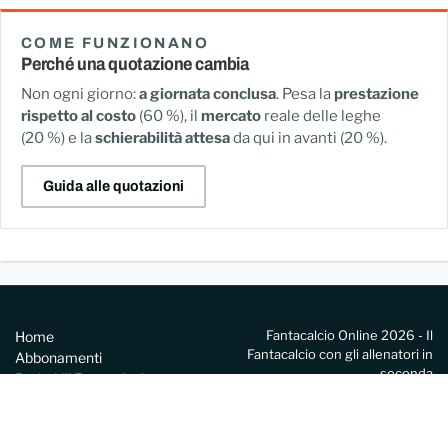
COME FUNZIONANO
Perché una quotazione cambia
Non ogni giorno:
a giornata conclusa
. Pesa la
prestazione
rispetto al costo
(60 %), il
mercato
reale delle leghe
(20 %) e la
schierabilità attesa
da qui in avanti (20 %).
Guida alle quotazioni
Fantacalcio Online 2026 - Il
Home
Fantacalcio con gli allenatori in
Abbonamenti
seconda
Probabili Formazioni
Live
Copyright © 2006-2026 F.C.O. Srl |
Guide
PI 09796751213
Privacy Policy