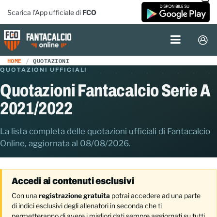
Scarica l'App ufficiale di
FCO
HOME
QUOTAZIONI
QUOTAZIONI UFFICIALI
Quotazioni Fantacalcio Serie A
2021/2022
La lista completa delle quotazioni ufficiali di Fantacalcio
Online, aggiornata al 08/08/2026.
Accedi ai contenuti esclusivi
Con una
registrazione gratuita
potrai accedere ad una parte
di indici esclusivi degli allenatori in seconda che ti
permetteranno di avere i migliori dati sempre aggiornati su tutti