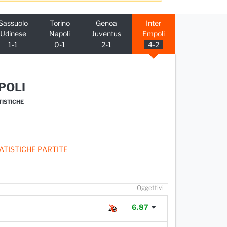
Sassuolo
Torino
Genoa
Inter
Udinese
Napoli
Juventus
Empoli
1-1
0-1
2-1
4-2
POLI
TISTICHE
ATISTICHE PARTITE
O
ggettivi
6.87