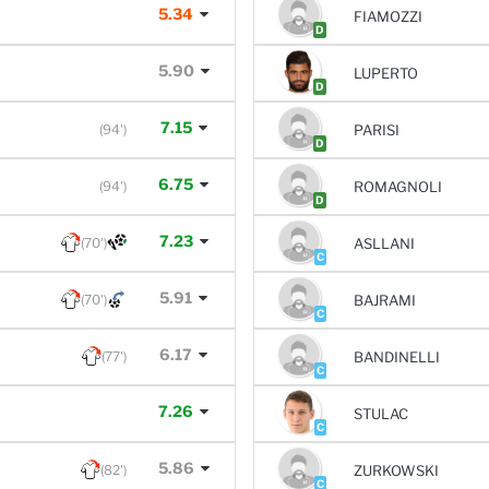
5.34
FIAMOZZI
D
5.90
LUPERTO
D
7.15
(94')
PARISI
D
6.75
(94')
ROMAGNOLI
D
7.23
(70')
ASLLANI
C
5.91
(70')
BAJRAMI
C
6.17
(77')
BANDINELLI
C
7.26
STULAC
C
5.86
(82')
ZURKOWSKI
C