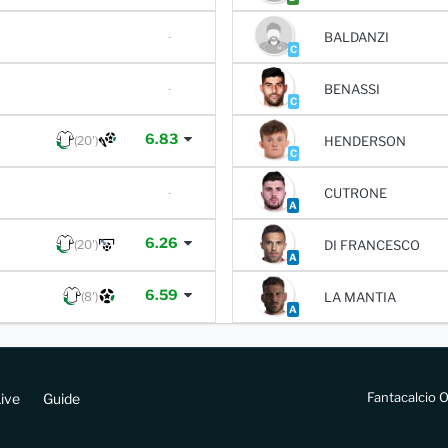
BALDANZI
-
C
BENASSI
-
C
6.83
(20')
HENDERSON
C
CUTRONE
-
A
6.26
(20')
DI FRANCESCO
A
6.59
(8')
LA MANTIA
A
Fantacalcio O
ive
Guide