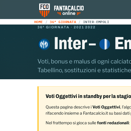
HOME
36ª GIORNATA
INTER-EMPOLI
36ª GIORNATA · 2021 2022
Inter –
Em
Voti, bonus e malus di ogni calciato
Tabellino, sostituzioni e statistiche
Voti Oggettivi in standby per la stag
Questa pagina descrive i
Voti Oggettivi
, l'a
rifacendo insieme a Fantacalcio.it su basi dati p
Nel frattempo si gioca sulle
fonti redazionali
: