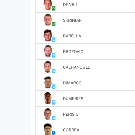
DE VRIJ
D
SKRINIAR
D
BARELLA
C
BROZOVIC
C
CALHANOGLU
C
DIMARCO
C
DUMFRIES
C
PERISIC
C
CORREA
A