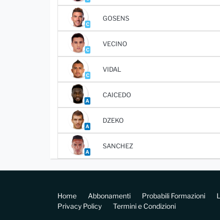
GOSENS
C
VECINO
C
VIDAL
C
CAICEDO
A
DZEKO
A
SANCHEZ
A
Home
Abbonamenti
Probabili Formazioni
L
Privacy Policy
Termini e Condizioni