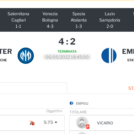
Salernitana
Venezia
Spezia
Lazio
Cagliari
Bologna
Atalanta
Sampdoria
1-1
4-3
1-3
2-0
4
:
2
TER
EM
TERMINATA
06/05/2022 18:45:00
ICHE
STA
ST
EMPOLI
O
ggettivi
TITOLARE
5.75
VICARIO
P