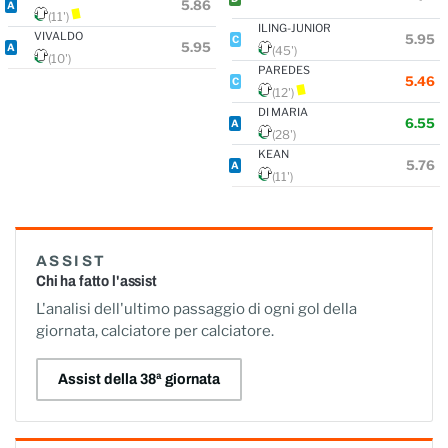
5.86
A
(11')
ILING-JUNIOR
VIVALDO
5.95
C
5.95
A
(45')
(10')
PAREDES
5.46
C
(12')
DI MARIA
6.55
A
(28')
KEAN
5.76
A
(11')
ASSIST
Chi ha fatto l'assist
L'analisi dell'ultimo passaggio di ogni gol della
giornata, calciatore per calciatore.
Assist della 38ª giornata