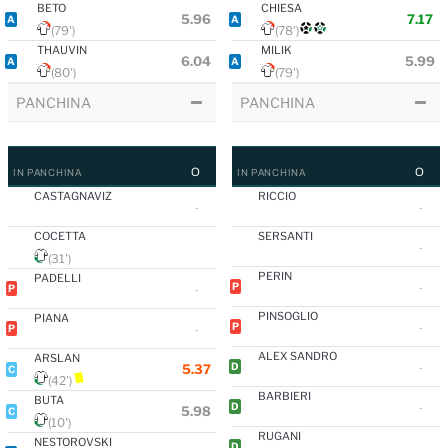
BETO
CHIESA
5.96
7.17
A
A
(79')
(78')
THAUVIN
MILIK
6.04
5.99
A
A
(80')
(79')
PANCHINA
PANCHINA
O
O
IN PANCHINA
IN PANCHINA
CASTAGNAVIZ
RICCIO
-
-
COCETTA
SERSANTI
-
(31')
PERIN
PADELLI
P
P
-
-
PINSOGLIO
PIANA
P
P
-
-
ALEX SANDRO
ARSLAN
D
5.37
-
C
(42')
BARBIERI
BUTA
D
-
5.98
C
(10')
RUGANI
NESTOROVSKI
D
-