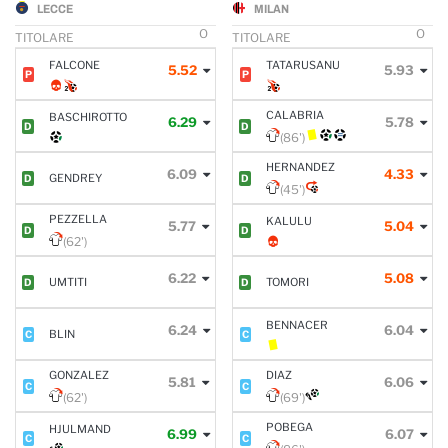
LECCE
MILAN
O
O
TITOLARE
TITOLARE
FALCONE
TATARUSANU
5.52
5.93
P
P
CALABRIA
BASCHIROTTO
6.29
5.78
D
D
(86')
HERNANDEZ
6.09
4.33
GENDREY
D
D
(45')
PEZZELLA
KALULU
5.77
5.04
D
D
(62')
6.22
5.08
UMTITI
TOMORI
D
D
BENNACER
6.24
6.04
BLIN
C
C
GONZALEZ
DIAZ
5.81
6.06
C
C
(62')
(69')
POBEGA
HJULMAND
6.99
6.07
C
C