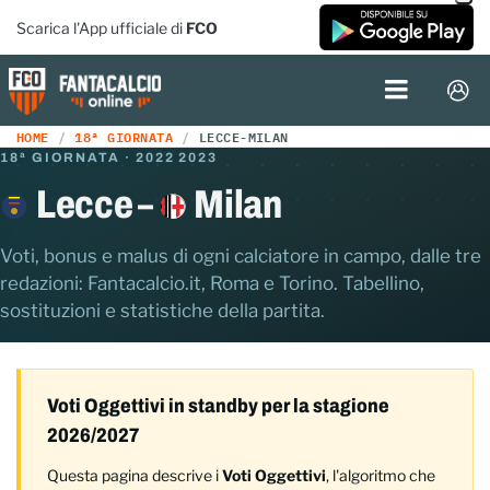
Scarica l'App ufficiale di
FCO
HOME
18ª GIORNATA
LECCE-MILAN
18ª GIORNATA · 2022 2023
Lecce –
Milan
Voti, bonus e malus di ogni calciatore in campo, dalle tre
redazioni: Fantacalcio.it, Roma e Torino. Tabellino,
sostituzioni e statistiche della partita.
Voti Oggettivi in standby per la stagione
2026/2027
Questa pagina descrive i
Voti Oggettivi
, l'algoritmo che