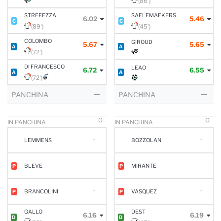
(86')
STREFEZZA
SAELEMAEKERS
6.02
5.46
C
C
(89')
(45')
COLOMBO
GIROUD
5.67
5.65
A
A
(72')
DI FRANCESCO
LEAO
6.72
6.55
A
A
(72')
PANCHINA
PANCHINA
O
O
IN PANCHINA
IN PANCHINA
-
-
LEMMENS
BOZZOLAN
-
-
BLEVE
MIRANTE
P
P
-
-
BRANCOLINI
VASQUEZ
P
P
GALLO
DEST
6.16
6.19
D
D