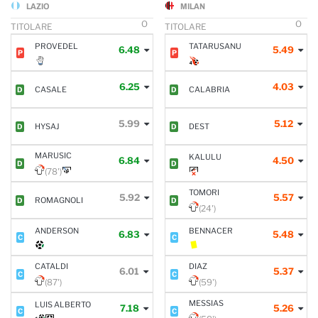
LAZIO
MILAN
O
O
TITOLARE
TITOLARE
PROVEDEL
TATARUSANU
6.48
5.49
P
P
6.25
4.03
CASALE
CALABRIA
D
D
5.99
5.12
HYSAJ
DEST
D
D
MARUSIC
KALULU
6.84
4.50
D
D
(78')
TOMORI
5.92
5.57
ROMAGNOLI
D
D
(24')
ANDERSON
BENNACER
6.83
5.48
C
C
CATALDI
DIAZ
6.01
5.37
C
C
(87')
(59')
MESSIAS
LUIS ALBERTO
7.18
5.26
C
C