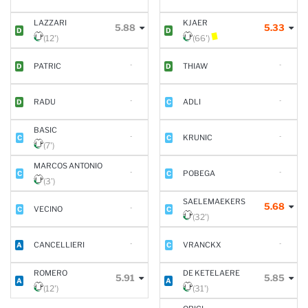
LAZZARI
KJAER
5.88
5.33
D
D
(12')
(66')
-
-
PATRIC
THIAW
D
D
-
-
RADU
ADLI
D
C
BASIC
-
-
KRUNIC
C
C
(7')
MARCOS ANTONIO
-
-
POBEGA
C
C
(3')
SAELEMAEKERS
5.68
-
VECINO
C
C
(32')
-
-
CANCELLIERI
VRANCKX
A
C
ROMERO
DE KETELAERE
5.91
5.85
A
A
(12')
(31')