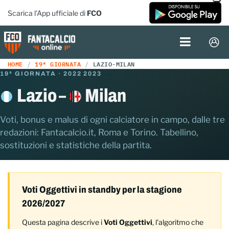
Scarica l'App ufficiale di
FCO
HOME
19ª GIORNATA
LAZIO-MILAN
19ª GIORNATA · 2022 2023
Lazio –
Milan
Voti, bonus e malus di ogni calciatore in campo, dalle tre
redazioni: Fantacalcio.it, Roma e Torino. Tabellino,
sostituzioni e statistiche della partita.
Voti Oggettivi in standby per la stagione
2026/2027
Questa pagina descrive i
Voti Oggettivi
, l'algoritmo che