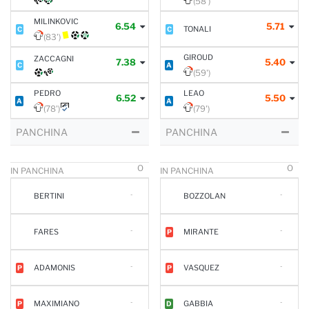
(58')
MILINKOVIC
6.54
5.71
TONALI
C
C
(83')
GIROUD
ZACCAGNI
7.38
5.40
C
A
(59')
PEDRO
LEAO
6.52
5.50
A
A
(78')
(79')
PANCHINA
PANCHINA
O
O
IN PANCHINA
IN PANCHINA
-
-
BERTINI
BOZZOLAN
-
-
FARES
MIRANTE
P
-
-
ADAMONIS
VASQUEZ
P
P
-
-
MAXIMIANO
GABBIA
P
D