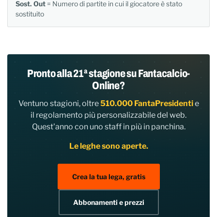
Sost. Out
= Numero di partite in cui il giocatore è stato
sostituito
Pronto alla 21ª stagione su Fantacalcio-
Online?
Ventuno stagioni, oltre
510.000 FantaPresidenti
e
il regolamento più personalizzabile del web.
Quest'anno con uno staff in più in panchina.
Le leghe sono aperte.
Crea la tua lega, gratis
Abbonamenti e prezzi