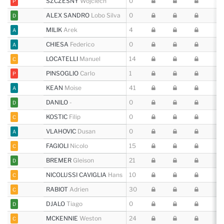
SZCZESNY
Wojciech
0
P
ALEX SANDRO
Lobo Silva
0
D
MILIK
Arek
4
A
CHIESA
Federico
0
A
LOCATELLI
Manuel
14
C
PINSOGLIO
Carlo
1
P
KEAN
Moise
41
A
DANILO
-
0
D
KOSTIC
Filip
0
C
VLAHOVIC
Dusan
0
A
FAGIOLI
Nicolo
15
C
BREMER
Gleison
21
D
NICOLUSSI CAVIGLIA
Hans
10
C
RABIOT
Adrien
30
C
DJALO
Tiago
0
D
MCKENNIE
Weston
24
C