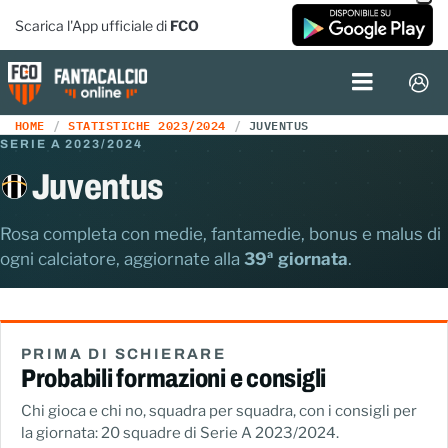
Scarica l'App ufficiale di
FCO
HOME
STATISTICHE 2023/2024
JUVENTUS
SERIE A 2023/2024
Juventus
Rosa completa con medie, fantamedie, bonus e malus di
ogni calciatore, aggiornate alla
39ª giornata
.
PRIMA DI SCHIERARE
Probabili formazioni e consigli
Chi gioca e chi no, squadra per squadra, con i consigli per
la giornata: 20 squadre di Serie A 2023/2024.