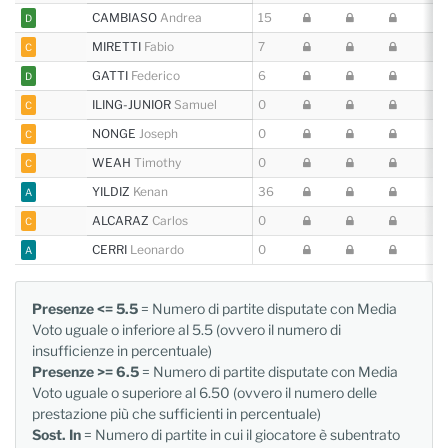
CAMBIASO
Andrea
15
D
MIRETTI
Fabio
7
C
GATTI
Federico
6
D
ILING-JUNIOR
Samuel
0
C
NONGE
Joseph
0
C
WEAH
Timothy
0
C
YILDIZ
Kenan
36
A
ALCARAZ
Carlos
0
C
CERRI
Leonardo
0
A
Presenze <= 5.5
= Numero di partite disputate con Media
Voto uguale o inferiore al 5.5 (ovvero il numero di
insufficienze in percentuale)
Presenze >= 6.5
= Numero di partite disputate con Media
Voto uguale o superiore al 6.50 (ovvero il numero delle
prestazione più che sufficienti in percentuale)
Sost. In
= Numero di partite in cui il giocatore è subentrato