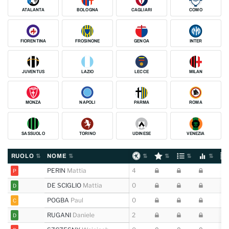
ATALANTA
BOLOGNA
CAGLIARI
COMO
FIORENTINA
FROSINONE
GENOA
INTER
JUVENTUS
LAZIO
LECCE
MILAN
MONZA
NAPOLI
PARMA
ROMA
SASSUOLO
TORINO
UDINESE
VENEZIA
RUOLO
NOME
PERIN
Mattia
4
P
DE SCIGLIO
Mattia
0
D
POGBA
Paul
0
C
RUGANI
Daniele
2
D