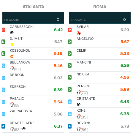
ATALANTA
ROMA
O
O
TITOLARE
TITOLARE
CARNESECCHI
SVILAR
6.42
6.20
P
P
DJIMSITI
ANGELINO
6.17
5.67
D
D
KOSSOUNOU
CELIK
5.16
5.33
D
D
BELLANOVA
MANCINI
6.26
5.46
D
C
(82')
NDICKA
DE ROON
4.96
6.03
D
C
RENSCH
EDERSON
5.69
6.39
D
C
(76')
PASALIC
CRISTANTE
6.43
5.54
C
C
(68')
KONE
ZAPPACOSTA
6.38
5.88
C
C
(85')
DE KETELAERE
DOVBYK
6.37
5.78
A
A
(68')
(86')