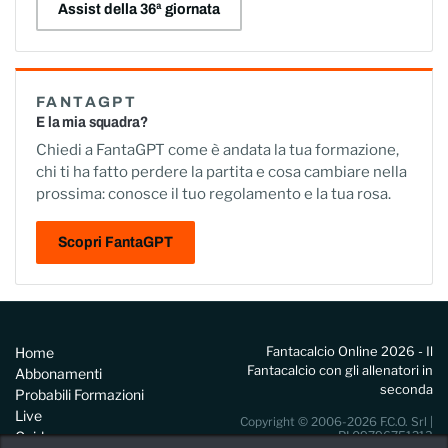
Assist della 36ª giornata
FANTAGPT
E la mia squadra?
Chiedi a FantaGPT come è andata la tua formazione,
chi ti ha fatto perdere la partita e cosa cambiare nella
prossima: conosce il tuo regolamento e la tua rosa.
Scopri FantaGPT
Fantacalcio Online 2026 - Il
Home
Fantacalcio con gli allenatori in
Abbonamenti
seconda
Probabili Formazioni
Live
Copyright © 2006-2026 F.C.O. Srl |
Guide
PI 09796751213