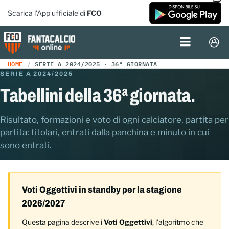
Scarica l'App ufficiale di
FCO
HOME
SERIE A 2024/2025 · 36ª GIORNATA
SERIE A 2024/2025
Tabellini della 36ª giornata.
Risultato, formazioni e voto di ogni calciatore, partita per
partita: titolari, entrati dalla panchina e minuto in cui
sono entrati.
Voti Oggettivi in standby per la stagione
2026/2027
Questa pagina descrive i
Voti Oggettivi
, l'algoritmo che