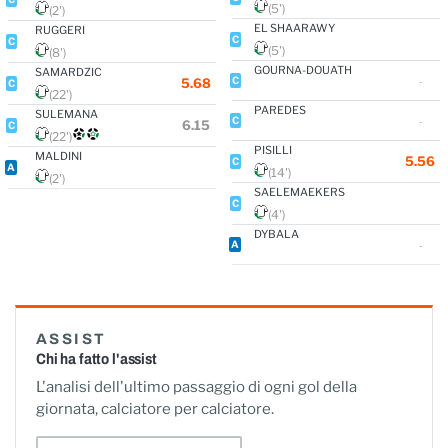
(5')
(2')
EL SHAARAWY
RUGGERI
C
C
(5')
(8')
GOURNA-DOUATH
SAMARDZIC
C
5.68
-
C
(22')
PAREDES
SULEMANA
C
-
6.15
C
(22')
PISILLI
MALDINI
5.56
C
A
(14')
(2')
SAELEMAEKERS
C
(4')
DYBALA
A
-
ASSIST
Chi ha fatto l'assist
L'analisi dell'ultimo passaggio di ogni gol della
giornata, calciatore per calciatore.