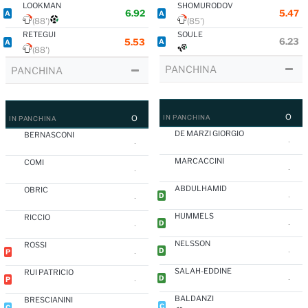
LOOKMAN
SHOMURODOV
6.92
5.47
A
A
(88')
(85')
RETEGUI
SOULE
6.23
5.53
A
A
(88')
PANCHINA
PANCHINA
O
O
IN PANCHINA
IN PANCHINA
DE MARZI GIORGIO
BERNASCONI
-
-
MARCACCINI
COMI
-
-
ABDULHAMID
OBRIC
D
-
-
HUMMELS
RICCIO
D
-
-
NELSSON
ROSSI
D
P
-
-
SALAH-EDDINE
RUI PATRICIO
D
P
-
-
BALDANZI
BRESCIANINI
C
C