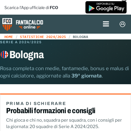
Scarica l'App ufficiale di
FCO
HOME
STATISTICHE 2024/2025
BOLOGNA
SERIE A 2024/2025
Bologna
Rosa completa con medie, fantamedie, bonus e malus di
ogni calciatore, aggiornate alla
39ª giornata
.
PRIMA DI SCHIERARE
Probabili formazioni e consigli
Chi gioca e chi no, squadra per squadra, con i consigli per
la giornata: 20 squadre di Serie A 2024/2025.