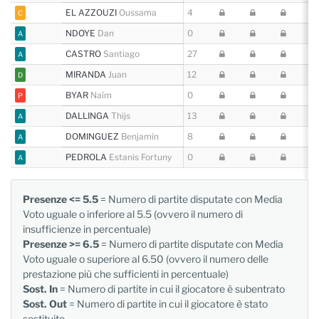
EL AZZOUZI
Oussama
4
0 
C
NDOYE
Dan
0
26
A
CASTRO
Santiago
27
27
A
MIRANDA
Juan
12
25
D
BYAR
Naïm
0
0
P
DALLINGA
Thijs
13
11
A
DOMINGUEZ
Benjamín
8
16
A
PEDROLA
Estanis Fortuny
0
0 
A
Presenze <= 5.5
= Numero di partite disputate con Media
Voto uguale o inferiore al 5.5 (ovvero il numero di
insufficienze in percentuale)
Presenze >= 6.5
= Numero di partite disputate con Media
Voto uguale o superiore al 6.50 (ovvero il numero delle
prestazione più che sufficienti in percentuale)
Sost. In
= Numero di partite in cui il giocatore è subentrato
Sost. Out
= Numero di partite in cui il giocatore è stato
sostituito