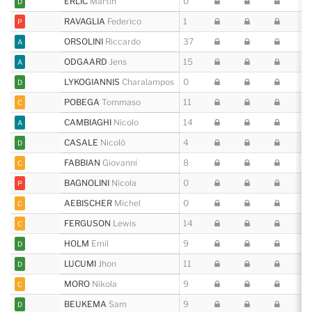
ERLIC
Martin
0
5 
D
RAVAGLIA
Federico
1
11
P
ORSOLINI
Riccardo
37
23
A
ODGAARD
Jens
15
24
A
LYKOGIANNIS
Charalampos
0
12
D
POBEGA
Tommaso
11
13
C
CAMBIAGHI
Nicolo
14
4 
A
CASALE
Nicolò
4
11
D
FABBIAN
Giovanni
8
9 
C
BAGNOLINI
Nicola
0
0
P
AEBISCHER
Michel
0
9 
C
FERGUSON
Lewis
14
10
C
HOLM
Emil
9
12
D
LUCUMI
Jhon
11
29
D
MORO
Nikola
9
15
C
BEUKEMA
Sam
9
33
D