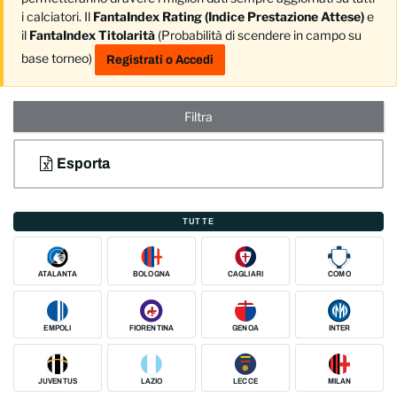
i calciatori. Il
FantaIndex Rating (Indice Prestazione Attese)
e
il
FantaIndex Titolarità
(Probabilità di scendere in campo su
base torneo)
Registrati o Accedi
Filtra
Esporta
TUTTE
ATALANTA
BOLOGNA
CAGLIARI
COMO
EMPOLI
FIORENTINA
GENOA
INTER
JUVENTUS
LAZIO
LECCE
MILAN