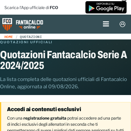
Scarica l'App ufficiale di
FCO
HOME
QUOTAZIONI
QUOTAZIONI UFFICIALI
Quotazioni Fantacalcio Serie A
2024/2025
La lista completa delle quotazioni ufficiali di Fantacalcio
Online, aggiornata al 09/08/2026.
Accedi ai contenuti esclusivi
Con una
registrazione gratuita
potrai accedere ad una parte
di indici esclusivi degli allenatori in seconda che ti
permetteranno di avere i migliori dati sempre aggiornati su tutti