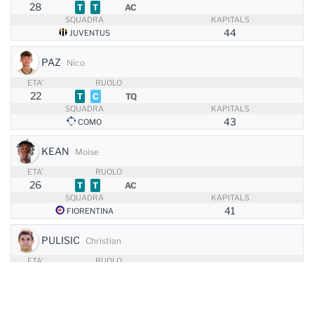
28
T
T
-
AC
SQUADRA
KAPITALS
44
PAZ
Nico
ETA'
RUOLO
22
T
C
-
TQ
SQUADRA
KAPITALS
43
KEAN
Moise
ETA'
RUOLO
26
T
T
-
AC
SQUADRA
KAPITALS
41
PULISIC
Christian
ETA'
RUOLO
28
T
C
-
AD
SQUADRA
KAPITALS
38