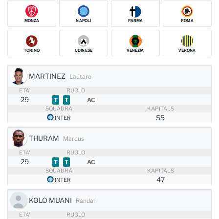
MONZA
NAPOLI
PARMA
ROMA
TORINO
UDINESE
VENEZIA
VERONA
MARTINEZ
Lautaro
ETA'
RUOLO
29
T
T
-
AC
SQUADRA
KAPITALS
55
THURAM
Marcus
ETA'
RUOLO
29
T
T
-
AC
SQUADRA
KAPITALS
47
KOLO MUANI
Randal
ETA'
RUOLO