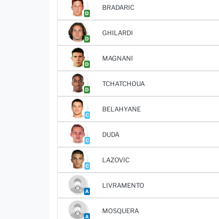
BRADARIC
D
GHILARDI
D
MAGNANI
D
TCHATCHOUA
D
BELAHYANE
C
DUDA
C
LAZOVIC
C
LIVRAMENTO
A
MOSQUERA
A