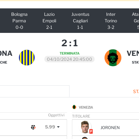
Bologna
Lazio
Juventus
Inter
Ata
Parma
Empoli
Cagliari
Torino
G
0-0
2-1
1-1
3-2
2
:
1
ONA
VE
TERMINATA
04/10/2024 20:45:00
ICHE
STA
ST
VENEZIA
O
ggettivi
TITOLARE
5.99
JORONEN
P