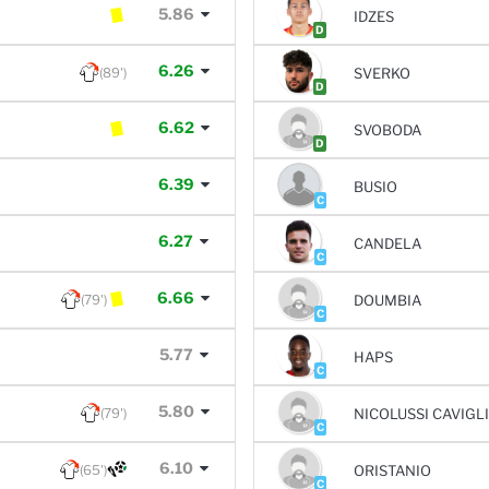
5.86
IDZES
D
6.26
(89')
SVERKO
D
6.62
SVOBODA
D
6.39
BUSIO
C
6.27
CANDELA
C
6.66
(79')
DOUMBIA
C
5.77
HAPS
C
5.80
(79')
NICOLUSSI CAVIGL
C
6.10
(65')
ORISTANIO
C