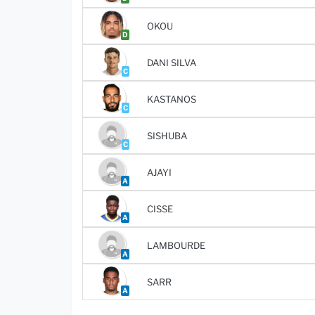
OKOU
D
DANI SILVA
C
KASTANOS
C
SISHUBA
C
AJAYI
A
CISSE
A
LAMBOURDE
A
SARR
A