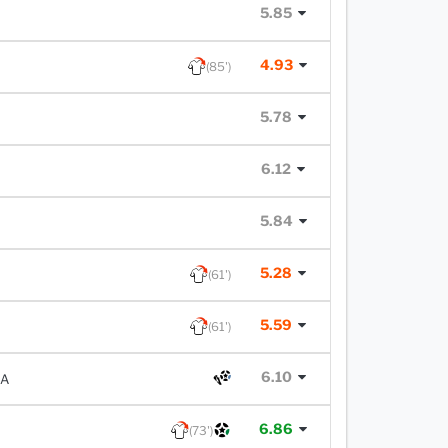
5.85
4.93
(85')
5.78
6.12
5.84
5.28
(61')
5.59
(61')
6.10
IA
6.86
(73')