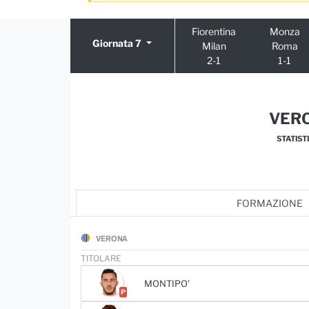
Fiorentina
Monza
Giornata 7
Milan
Roma
2-1
1-1
VER
STATIST
FORMAZIONE
VERONA
TITOLARE
MONTIPO'
P