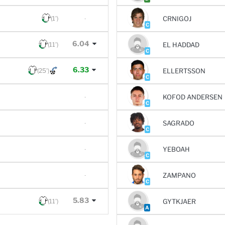
(1')
CRNIGOJ
-
C
6.04
(11')
EL HADDAD
C
6.33
(25')
ELLERTSSON
C
KOFOD ANDERSEN
-
C
SAGRADO
-
C
YEBOAH
-
C
ZAMPANO
-
C
5.83
(11')
GYTKJAER
A