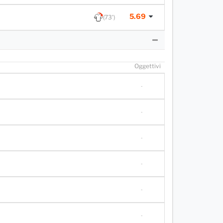
5.69
(73')
O
ggettivi
-
-
-
-
-
-