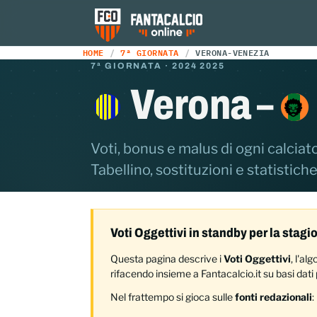
HOME
7ª GIORNATA
VERONA-VENEZIA
7ª GIORNATA · 2024 2025
Verona –
Voti, bonus e malus di ogni calciato
Tabellino, sostituzioni e statistiche
Voti Oggettivi in standby per la stag
Questa pagina descrive i
Voti Oggettivi
, l'a
rifacendo insieme a Fantacalcio.it su basi dati p
Nel frattempo si gioca sulle
fonti redazionali
: