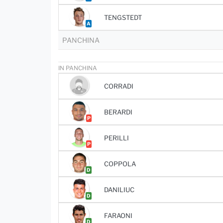
TENGSTEDT
A
PANCHINA
IN PANCHINA
CORRADI
BERARDI
P
PERILLI
P
COPPOLA
D
DANILIUC
D
FARAONI
D