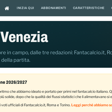
INIZIA QUI
ABBONAMENTI
CARATTERISTICHE
Venezia
re in campo, dalle tre redazioni: Fantacalcio.it, 
 della partita.
ione 2026/2027
lgoritmo che abbiamo ideato e portato per primi nel fantacalcio italiano.
iù solide, dopo che la qualità dei flussi statistici che li alimentavano si 
 i voti ufficiali di Fantacalcio.it, Roma e Torino.
Leggi perché abbiamo sc