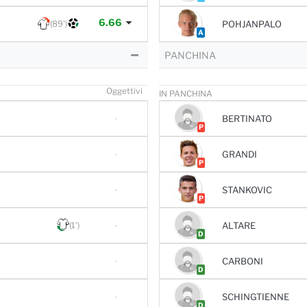
6.66
(89')
POHJANPALO
A
PANCHINA
O
ggettivi
IN PANCHINA
BERTINATO
-
P
GRANDI
-
P
STANKOVIC
-
P
(1')
ALTARE
-
D
CARBONI
-
D
SCHINGTIENNE
-
D