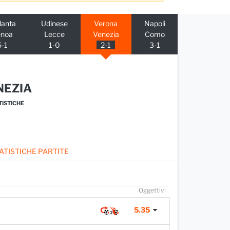
lanta
Udinese
Verona
Napoli
enoa
Lecce
Venezia
Como
5-1
1-0
2-1
3-1
NEZIA
TISTICHE
ATISTICHE PARTITE
O
ggettivi
5.35