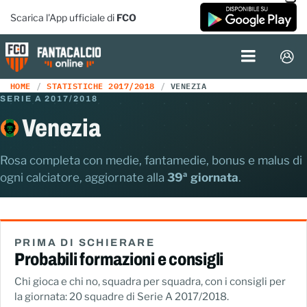
Scarica l'App ufficiale di
FCO
HOME
STATISTICHE 2017/2018
VENEZIA
SERIE A 2017/2018
Venezia
Rosa completa con medie, fantamedie, bonus e malus di
ogni calciatore, aggiornate alla
39ª giornata
.
PRIMA DI SCHIERARE
Probabili formazioni e consigli
Chi gioca e chi no, squadra per squadra, con i consigli per
la giornata: 20 squadre di Serie A 2017/2018.