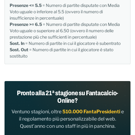
Presenze <= 5.5
= Numero di partite disputate con Media
Voto uguale o inferiore al 5.5 (ovvero il numero di
insufficienze in percentuale)
Presenze >= 6.5
= Numero di partite disputate con Media
Voto uguale o superiore al 6.50 (ovvero il numero delle
prestazione più che sufficienti in percentuale)
Sost. In
= Numero di partite in cui il giocatore è subentrato
Sost. Out
= Numero di partite in cui il giocatore è stato
sostituito
Pronto alla 21ª stagione su Fantacalcio-
Online?
Ventuno stagioni, oltre
510.000 FantaPresidenti
e
il regolamento più personalizzabile del web.
Quest'anno con uno staff in più in panchina.