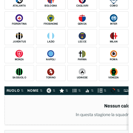
ATALANTA
BOLOGNA
CAGLIARI
COMO
FIORENTINA
FROSINONE
GENOA
INTER
JUVENTUS
LAZIO
LECCE
MILAN
MONZA
NAPOLI
PARMA
ROMA
SASSUOLO
TORINO
UDINESE
VENEZIA
RUOLO
NOME
Nessun calcia
In questa stagione la squadra no