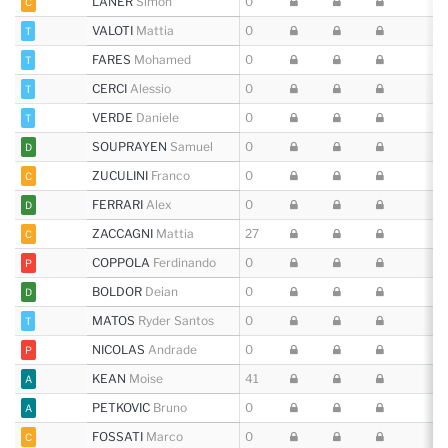
LANER
Simon
0
C
VALOTI
Mattia
0
T
FARES
Mohamed
0
T
CERCI
Alessio
0
T
VERDE
Daniele
0
T
SOUPRAYEN
Samuel
0
D
ZUCULINI
Franco
0
C
FERRARI
Alex
0
D
ZACCAGNI
Mattia
27
C
COPPOLA
Ferdinando
0
P
BOLDOR
Deian
0
D
MATOS
Ryder Santos
0
T
NICOLAS
Andrade
0
P
KEAN
Moise
41
A
PETKOVIC
Bruno
0
A
FOSSATI
Marco
0
C