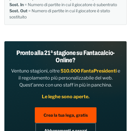
Sost. In
= Numero di partite in cui il giocatore è subentrato
Sost. Out
= Numero di partite in cui il giocatore è stato
sostituito
Pronto alla 21ª stagione su Fantacalcio-
Online?
Ventuno stagioni, oltre
510.000 FantaPresidenti
e
il regolamento più personalizzabile del web.
Quest'anno con uno staff in più in panchina.
Le leghe sono aperte.
Crea la tua lega, gratis
Abbonamenti e prezzi