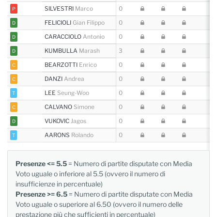
SILVESTRI
Marco
0
P
FELICIOLI
Gian Filippo
0
D
CARACCIOLO
Antonio
0
D
KUMBULLA
Marash
3
D
BEARZOTTI
Enrico
0
C
DANZI
Andrea
0
C
LEE
Seung-Woo
0
T
CALVANO
Simone
0
C
VUKOVIC
Jagos
0
D
AARONS
Rolando
0
T
Presenze <= 5.5
= Numero di partite disputate con Media
Voto uguale o inferiore al 5.5 (ovvero il numero di
insufficienze in percentuale)
Presenze >= 6.5
= Numero di partite disputate con Media
Voto uguale o superiore al 6.50 (ovvero il numero delle
prestazione più che sufficienti in percentuale)