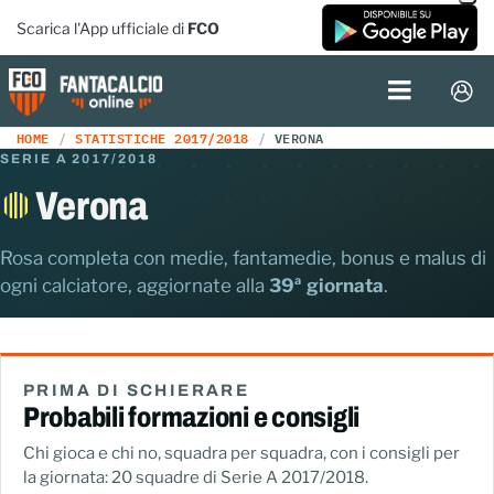
Scarica l'App ufficiale di
FCO
HOME
STATISTICHE 2017/2018
VERONA
SERIE A 2017/2018
Verona
Rosa completa con medie, fantamedie, bonus e malus di
ogni calciatore, aggiornate alla
39ª giornata
.
PRIMA DI SCHIERARE
Probabili formazioni e consigli
Chi gioca e chi no, squadra per squadra, con i consigli per
la giornata: 20 squadre di Serie A 2017/2018.