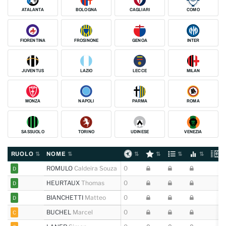
ATALANTA
BOLOGNA
CAGLIARI
COMO
FIORENTINA
FROSINONE
GENOA
INTER
JUVENTUS
LAZIO
LECCE
MILAN
MONZA
NAPOLI
PARMA
ROMA
SASSUOLO
TORINO
UDINESE
VENEZIA
RUOLO
NOME
ROMULO
Caldeira Souza
0
D
HEURTAUX
Thomas
0
D
BIANCHETTI
Matteo
0
D
BUCHEL
Marcel
0
C