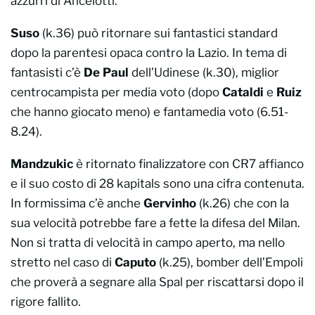
azzurri di Ancelotti.
Suso
(k.36) può ritornare sui fantastici standard
dopo la parentesi opaca contro la Lazio. In tema di
fantasisti c’è
De Paul
dell’Udinese (k.30), miglior
centrocampista per media voto (dopo
Cataldi
e
Ruiz
che hanno giocato meno) e fantamedia voto (6.51-
8.24).
Mandzukic
è ritornato finalizzatore con CR7 affianco
e il suo costo di 28 kapitals sono una cifra contenuta.
In formissima c’è anche
Gervinho
(k.26) che con la
sua velocità potrebbe fare a fette la difesa del Milan.
Non si tratta di velocità in campo aperto, ma nello
stretto nel caso di
Caputo
(k.25), bomber dell’Empoli
che proverà a segnare alla Spal per riscattarsi dopo il
rigore fallito.