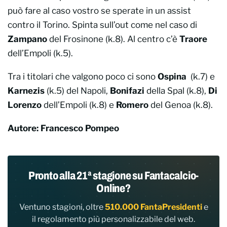
può fare al caso vostro se sperate in un assist
contro il Torino. Spinta sull’out come nel caso di
Zampano
del Frosinone (k.8). Al centro c’è
Traore
dell’Empoli (k.5).
Tra i titolari che valgono poco ci sono
Ospina
(k.7) e
Karnezis
(k.5) del Napoli,
Bonifazi
della Spal (k.8),
Di
Lorenzo
dell’Empoli (k.8) e
Romero
del Genoa (k.8).
Autore: Francesco Pompeo
Pronto alla 21ª stagione su Fantacalcio-
Online?
Ventuno stagioni, oltre
510.000 FantaPresidenti
e
il regolamento più personalizzabile del web.