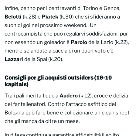
Infine, cenno per i centravanti di Torino e Genoa,
Belotti
(k.28) e
Piatek
(k.30) che si sfideranno a
suon di gol nel prossimo weekend. Un
centrocampista che può regalarvi soddisfazioni, pur
non essendo un goleador è
Parolo
della Lazio (k.22),
mentre se andate a caccia di un buon voto c’è
Lazzari
della Spal (k.20).
Consigli per gli acquisti outsiders (19-10
kapitals)
Tra i pali merita fiducia
Audero
(k.12), croce e delizia
dei fantallenatori. Contro l’attacco asfittico del
Bologna può fare bene e collezionare un clean sheet
che gli manca da oltre un mese.
In difesa continua a garantire affidabilità il solito